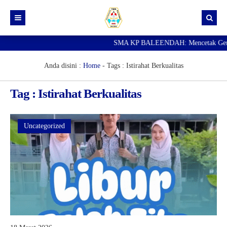
SMA KP BALEENDAH: Mencetak Generas
Beranda
Berita
Anda disini :
Home
- Tags :
Istirahat Berkualitas
Data Guru
Tag : Istirahat Berkualitas
Portal Siswa
SPMB
Uncategorized
SNBP