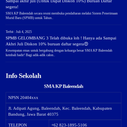
Sampai akhir juli (Untuk Dapat Diskon 10%) Buruan Daftar
segera!
SMA KP Baleendah secara resmi membuka pendaftaran melalui Sistem Penerimaan
Murid Baru (SPMB) untuk Tahun..
Terbit : Juli 4, 2025
SPMB GELOMBANG 3 Telah dibuka loh ! Hanya ada Sampai
Akhri Juli Diskon 10% buruan daftar segera😍
Kesempatan emas untuk bergabung dengan keluarga besar SMA KP Baleendah
kembali hadir! Bagi adik-adik calon..
Info Sekolah
SMA KP Baleendah
NPSN
20404xxx
Jl. Adipati Agung, Baleendah, Kec. Baleendah, Kabupaten
Bandung, Jawa Barat 40375
TELEPON
+62 823-1895-5106