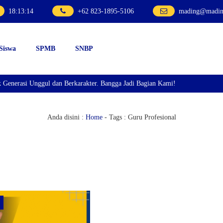
18
:
13
:
14
+62 823-1895-5106
mading@mading
 Siswa
SPMB
SNBP
asi Unggul dan Berkarakter. Bangga Jadi Bagian Kami!
Anda disini :
Home
- Tags :
Guru Profesional