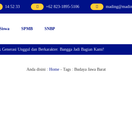
14
:
52
:
33
+62 823-1895-5106
mading@mading
 Siswa
SPMB
SNBP
rasi Unggul dan Berkarakter. Bangga Jadi Bagian Kami!
Anda disini :
Home
- Tags :
Budaya Jawa Barat