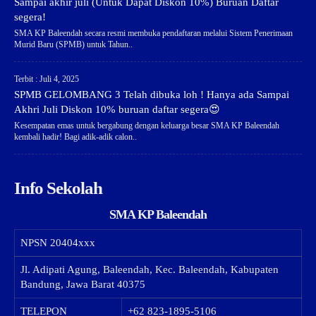
Sampai akhir juli (Untuk Dapat Diskon 10%) Buruan Daftar
segera!
SMA KP Baleendah secara resmi membuka pendaftaran melalui Sistem Penerimaan
Murid Baru (SPMB) untuk Tahun..
Terbit : Juli 4, 2025
SPMB GELOMBANG 3 Telah dibuka loh ! Hanya ada Sampai
Akhri Juli Diskon 10% buruan daftar segera😍
Kesempatan emas untuk bergabung dengan keluarga besar SMA KP Baleendah
kembali hadir! Bagi adik-adik calon..
Info Sekolah
SMA KP Baleendah
NPSN
20404xxx
Jl. Adipati Agung, Baleendah, Kec. Baleendah, Kabupaten
Bandung, Jawa Barat 40375
TELEPON
+62 823-1895-5106