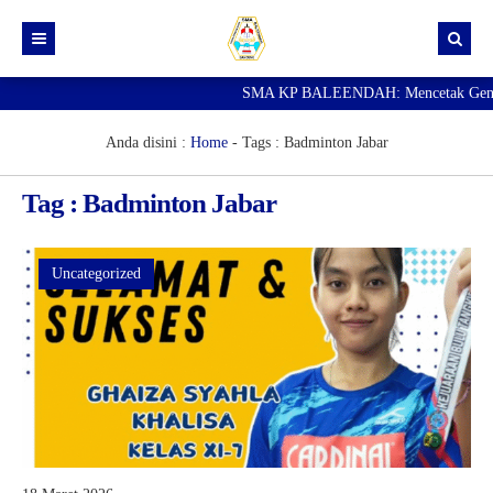
SMA KP BALEENDAH: Mencetak Generasi
Beranda
Berita
Anda disini :
Home
- Tags :
Badminton Jabar
Data Guru
Tag : Badminton Jabar
Portal Siswa
SPMB
Uncategorized
SNBP