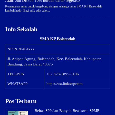
Akhri Juli Diskon 10% buruan daftar segera😍
Kesempatan emas untuk bergabung dengan keluarga besar SMA KP Baleendah
kembali hadir! Bagi adik-adik calon..
Info Sekolah
SMA KP Baleendah
NPSN
20404xxx
Jl. Adipati Agung, Baleendah, Kec. Baleendah, Kabupaten
Bandung, Jawa Barat 40375
TELEPON
+62 823-1895-5106
WHATSAPP
https://wa.link/zqwtam
Pos Terbaru
Bebas SPP dan Banyak Beasiswa, SPMB