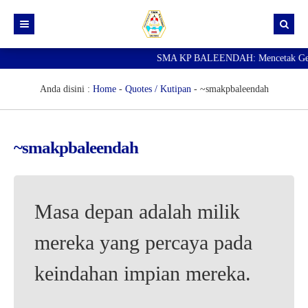
SMA KP BALEENDAH: Mencetak Generas
Beranda
Berita
Anda disini :
Home
-
Quotes / Kutipan
-
~smakpbaleendah
Data Guru
Portal Siswa
~smakpbaleendah
SPMB
SNBP
Masa depan adalah milik
mereka yang percaya pada
keindahan impian mereka.