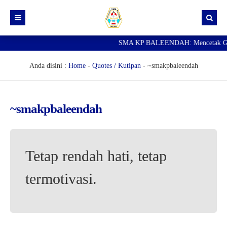
SMA KP BALEENDAH: Mencetak Genera
Beranda
Berita
Anda disini :
Home
-
Quotes / Kutipan
-
~smakpbaleendah
Data Guru
Portal Siswa
~smakpbaleendah
SPMB
SNBP
Tetap rendah hati, tetap
termotivasi.