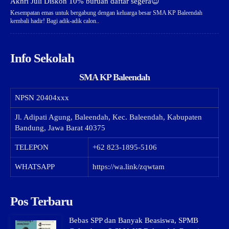
Akhri Juli Diskon 10% buruan daftar segera😍
Kesempatan emas untuk bergabung dengan keluarga besar SMA KP Baleendah
kembali hadir! Bagi adik-adik calon..
Info Sekolah
SMA KP Baleendah
NPSN
20404xxx
Jl. Adipati Agung, Baleendah, Kec. Baleendah, Kabupaten
Bandung, Jawa Barat 40375
TELEPON
+62 823-1895-5106
WHATSAPP
https://wa.link/zqwtam
Pos Terbaru
Bebas SPP dan Banyak Beasiswa, SPMB