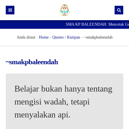
SMA KP BALEENDAH: Mencetak Generas
Beranda
Berita
Anda disini :
Home
-
Quotes / Kutipan
-
~smakpbaleendah
Data Guru
Portal Siswa
~smakpbaleendah
SPMB
SNBP
Belajar bukan hanya tentang
mengisi wadah, tetapi
menyalakan api.