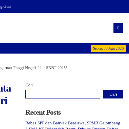
.ciuss
SMA KP BALEENDAH: Men
Sabtu, 08 Agu 2026
erguruan Tinggi Negeri Jalur SNBT 2025!
ata
Cari
Cari
ri
Recent Posts
Bebas SPP dan Banyak Beasiswa, SPMB Gelombang