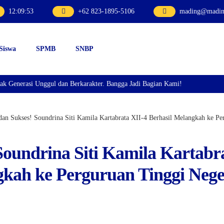
12
:
09
:
54
+62 823-1895-5106
mading@mading
 Siswa
SPMB
SNBP
erasi Unggul dan Berkarakter. Bangga Jadi Bagian Kami!
dan Sukses! Soundrina Siti Kamila Kartabrata XII-4 Berhasil Melangkah ke P
Soundrina Siti Kamila Kartabr
gkah ke Perguruan Tinggi Nege