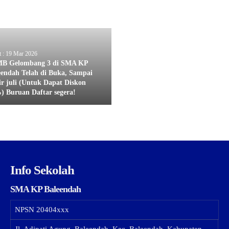
t : 19 Mar 2026
B Gelombang 3 di SMA KP
eendah Telah di Buka, Sampai
ir juli (Untuk Dapat Diskon
) Buruan Daftar segera!
Info Sekolah
SMA KP Baleendah
NPSN
20404xxx