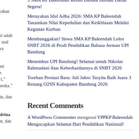
3 SMA KP Baleendah Resmi Dibuka Buruan Daftar
Segera!
yakan
Merayakan Idul Adha 2026: SMA KP Baleendah
Tanamkan Nilai Kepedulian dan Keikhlasan Melalui
Kegiatan Kurban
i salah
Membanggakan! Siswa SMA KP Baleendah Lolos
 soal
SNBT 2026 di Prodi Pendidikan Bahasa Jerman UPI
wa
Bandung
Menembus UPI Bandung! Selamat untuk Nikolas
asi
Rahmadani Atas Keberhasilannya di SNBT 2026
n
Torehan Prestasi Baru: Juli Jahro Tusyita Raih Juara 3
i,”
Renang O2SN Kabupaten Bandung 2026
ereka.”
in, dan
Recent Comments
ndrina
A WordPress Commenter
mengenai
YPPKP Baleendah
t, dan
Mengucapkan Selamat Hari Pendidikan Nasional!