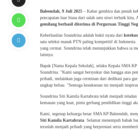
Baleendah, 9 Juli 2025
– Kabar gembira dan penuh keb
pencapaian luar biasa dari salah satu siswi terbaik kita,
gemilang berhasil diterima di Perguruan Tinggi Neg
Keberhasilan Soundrina adalah bukti nyata dari
ketekun
satu seleksi masuk PTN paling kompetitif di Indonesia
yang cermat. Soundrina telah menunjukkan bahwa ia memi
lainnya.
Bapak [Nama Kepala Sekolah], selaku Kepala SMA KP B
Soundrina. “Kami sangat bersyukur dan bangga atas pen
pribadi, melainkan juga cerminan dari dedikasi para gur
ungkap beliau. “Semoga kesuksesan ini menjadi inspira
Soundrina Siti Kamila Kartabrata telah menjadi telada
kemauan yang kuat, pintu gerbang pendidikan tinggi aka
Kami, segenap keluarga besar SMA KP Baleendah, me
Siti Kamila Kartabrata
. Selamat menempuh babak bar
teruslah menjadi pribadi yang berprestasi serta memberi