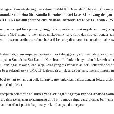
anggaan kembali datang menyelimuti SMA KP Baleendah! Hari ini, kita mera
Ananda Soundrina Siti Kamila Kartabrata dari kelas XII-4, yang dengan
eri (PTN) melalui jalur Seleksi Nasional Berbasis Tes (SNBT) Tahun 2025.
an, semangat belajar yang tinggi, dan persiapan matang
dalam menghadap
. Jalur SNBT menuntut kemampuan akademik yang solid dan strategi pengerjaan
liki semua atribut tersebut, berhasil bersaing di antara ribuan calon mahasis
aleendah, menyampaikan apresiasi dan kebanggaan yang mendalam atas prest
capaian Soundrina Siti Kamila Kartabrata. Ini bukan hanya sebuah keberhasila
u, dukungan sekolah, dan kerja keras yang tak kenal lelah dari Soundrina sendir
si bagi seluruh siswa SMA KP Baleendah untuk terus berjuang meraih impian m
n bagi teman-teman dan adik kelasnya, menunjukkan bahwa dengan fokus, disipl
n terbuka lebar.
ngucapkan
selamat dan sukses yang setinggi-tingginya kepada Ananda Sou
u dalam perjalanan akademismu di PTN. Semoga ilmu yang didapat bermanfaa
kan kontribusi positif bagi masyarakat, bangsa, dan negara.