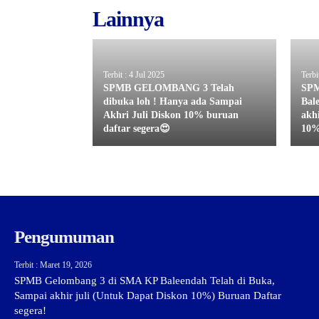
Lainnya
Terbit : 4 Jul 2025
Terbi
SPMB GELOMBANG 3 Telah
SPM
dibuka loh ! Hanya ada Sampai
Bal
Akhri Juli Diskon 10% buruan
akh
daftar segera😍
10%
Pengumuman
Terbit : Maret 19, 2026
SPMB Gelombang 3 di SMA KP Baleendah Telah di Buka,
Sampai akhir juli (Untuk Dapat Diskon 10%) Buruan Daftar
segera!