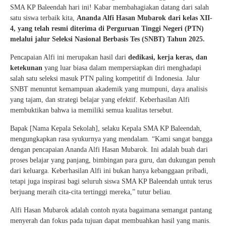
SMA KP Baleendah hari ini! Kabar membahagiakan datang dari salah
satu siswa terbaik kita,
Ananda Alfi Hasan Mubarok dari kelas XII-
4, yang telah resmi diterima di Perguruan Tinggi Negeri (PTN)
melalui jalur Seleksi Nasional Berbasis Tes (SNBT) Tahun 2025.
Pencapaian Alfi ini merupakan hasil dari
dedikasi, kerja keras, dan
ketekunan
yang luar biasa dalam mempersiapkan diri menghadapi
salah satu seleksi masuk PTN paling kompetitif di Indonesia. Jalur
SNBT menuntut kemampuan akademik yang mumpuni, daya analisis
yang tajam, dan strategi belajar yang efektif. Keberhasilan Alfi
membuktikan bahwa ia memiliki semua kualitas tersebut.
Bapak [Nama Kepala Sekolah], selaku Kepala SMA KP Baleendah,
mengungkapkan rasa syukurnya yang mendalam. “Kami sangat bangga
dengan pencapaian Ananda Alfi Hasan Mubarok. Ini adalah buah dari
proses belajar yang panjang, bimbingan para guru, dan dukungan penuh
dari keluarga. Keberhasilan Alfi ini bukan hanya kebanggaan pribadi,
tetapi juga inspirasi bagi seluruh siswa SMA KP Baleendah untuk terus
berjuang meraih cita-cita tertinggi mereka,” tutur beliau.
Alfi Hasan Mubarok adalah contoh nyata bagaimana semangat pantang
menyerah dan fokus pada tujuan dapat membuahkan hasil yang manis.