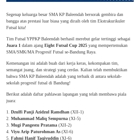
Segenap keluarga besar SMA KP Baleendah bersorak gembira dan
bangga atas prestasi luar biasa yang diraih oleh tim Ekstrakurikuler
Futsal kita!
Tim Futsal YPPKP Baleendah berhasil merebut gelar tertinggi sebagai
Juara 1
dalam ajang
Eight Futsal Cup 2025
yang mempertemukan
SMA/SMK/MA Progresif Futsal se-Bandung Raya.
Kemenangan ini adalah buah dari kerja keras, kekompakan tim,
semangat juang, dan strategi yang cerdas. Kalian telah membuktikan
bahwa SMA KP Baleendah adalah yang terbaik di antara sekolah-
sekolah progresif futsal di Bandung!
Berikut adalah daftar pahlawan lapangan yang telah membawa piala
juara:
Dzulfi Panji Azidzul Ramdhan
(XII-1)
Muhammad Maliq Sempurna
(XI-5)
Mugi Pangestu Pratama
(XII-2)
Viyu Arip Paturohman As
(XI-6)
Fahmi Hanif Taqiyuddin
(XI-6)