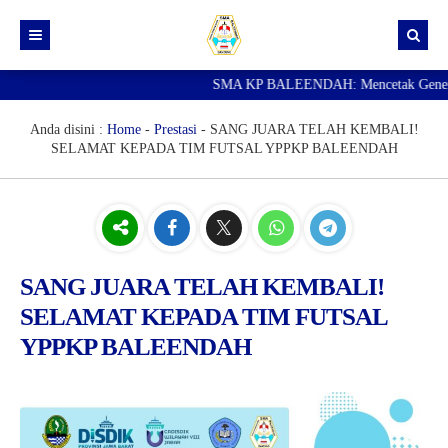
SMA KP BALEENDAH: Mencetak Generasi U
Beranda
Berita
Anda disini :
Home
-
Prestasi
-
SANG JUARA TELAH KEMBALI!
SELAMAT KEPADA TIM FUTSAL YPPKP BALEENDAH
Data Guru
Portal Siswa
SPMB
SNBP
SANG JUARA TELAH KEMBALI!
SELAMAT KEPADA TIM FUTSAL
YPPKP BALEENDAH