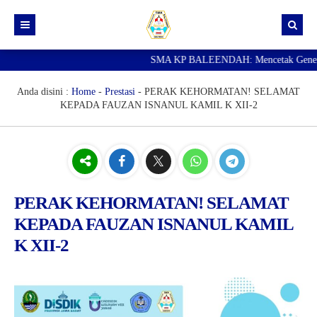
SMA KP BALEENDAH: Mencetak Generasi U
Beranda
Berita
Anda disini :
Home
-
Prestasi
-
PERAK KEHORMATAN! SELAMAT
KEPADA FAUZAN ISNANUL KAMIL K XII-2
Data Guru
Portal Siswa
SPMB
SNBP
PERAK KEHORMATAN! SELAMAT
KEPADA FAUZAN ISNANUL KAMIL
K XII-2