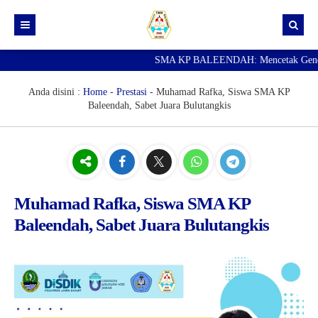
SMA KP BALEENDAH: Mencetak Generasi 
Beranda
Berita
Anda disini :
Home
-
Prestasi
-
Muhamad Rafka, Siswa SMA KP
Baleendah, Sabet Juara Bulutangkis
Data Guru
Portal Siswa
SPMB
SNBP
Muhamad Rafka, Siswa SMA KP
Baleendah, Sabet Juara Bulutangkis