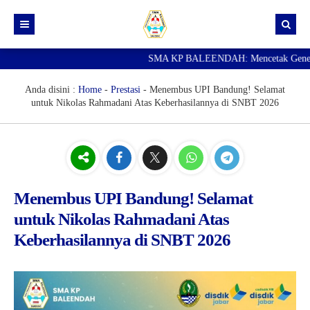
SMA KP BALEENDAH: Mencetak Generasi U
Beranda
Berita
Anda disini :
Home
-
Prestasi
-
Menembus UPI Bandung! Selamat
untuk Nikolas Rahmadani Atas Keberhasilannya di SNBT 2026
Data Guru
Portal Siswa
SPMB
SNBP
Menembus UPI Bandung! Selamat
untuk Nikolas Rahmadani Atas
Keberhasilannya di SNBT 2026