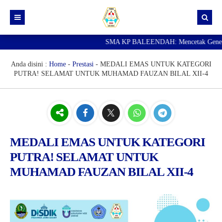
SMA KP BALEENDAH: Mencetak Generasi U
Beranda
Berita
Anda disini :
Home
-
Prestasi
-
MEDALI EMAS UNTUK KATEGORI
PUTRA! SELAMAT UNTUK MUHAMAD FAUZAN BILAL XII-4
Data Guru
Portal Siswa
SPMB
SNBP
MEDALI EMAS UNTUK KATEGORI
PUTRA! SELAMAT UNTUK
MUHAMAD FAUZAN BILAL XII-4