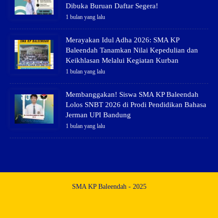
Dibuka Buruan Daftar Segera!
1 bulan yang lalu
Merayakan Idul Adha 2026: SMA KP
Baleendah Tanamkan Nilai Kepedulian dan
Keikhlasan Melalui Kegiatan Kurban
1 bulan yang lalu
Membanggakan! Siswa SMA KP Baleendah
Lolos SNBT 2026 di Prodi Pendidikan Bahasa
Jerman UPI Bandung
1 bulan yang lalu
SMA KP Baleendah - 2025