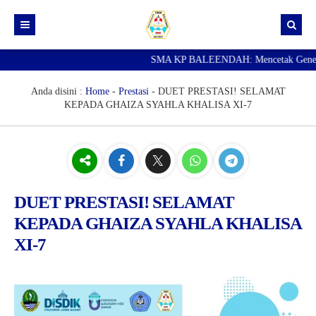
SMA KP BALEENDAH: Mencetak Generasi U
Beranda
Berita
Anda disini :
Home
-
Prestasi
-
DUET PRESTASI! SELAMAT
KEPADA GHAIZA SYAHLA KHALISA XI-7
Data Guru
Portal Siswa
SPMB
SNBP
DUET PRESTASI! SELAMAT
KEPADA GHAIZA SYAHLA KHALISA
XI-7