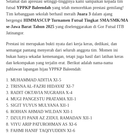
Selamat dan apresiasi setinggi-tingginya kami sampaikan kepada tim
futsal
YPPKP Baleendah
yang telah menorehkan prestasi gemilang!
Tim kebanggaan sekolah berhasil meraih
Juara 3
dalam ajang
bergengsi
HIMMASCUP Turnamen Futsal Tingkat SMA/SMK/MA
se-Jawa Barat Tahun 2025
yang diselenggarakan di Gor Futsal ITB
Jatinangor.
Prestasi ini merupakan bukti nyata dari kerja keras, dedikasi, dan
semangat pantang menyerah dari seluruh anggota tim. Momen ini
bukan hanya sekadar kemenangan, tetapi juga hasil dari latihan keras
dan kekompakan yang terjalin erat. Berikut adalah nama-nama
pahlawan lapangan hijau YPPKP Baleendah:
MUHAMMAD ADITIA XI-5
TRISNA AL-FAZRI HIDAYAT XI-7
RADIT OKTAVIA NUGRAHA X-4
MUGI PANGESTU PRATAMA XII-1
SIGIT YUYUS MULYANA XII-1
ROIHAN AHMAD WILDAN XII-1
DZULFI PANJI AZ.ZIDUL RAMADAN XII-1
VIYU ARIP PATUROHMAN AS XI-6
FAHMI HANIF TAQIYUDDIN XI-6