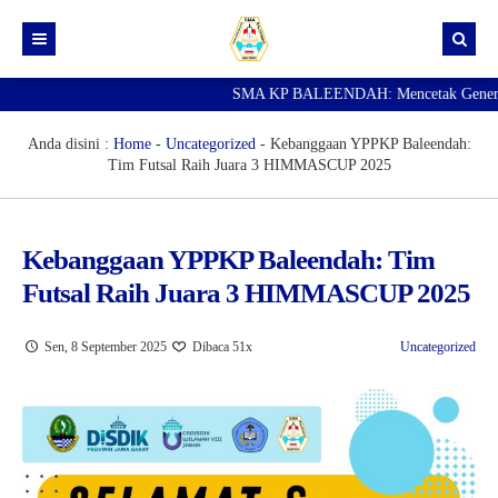
SMA KP BALEENDAH: Mencetak Generasi Ung
Beranda
Berita
Anda disini :
Home
-
Uncategorized
-
Kebanggaan YPPKP Baleendah:
Tim Futsal Raih Juara 3 HIMMASCUP 2025
Data Guru
Portal Siswa
Kebanggaan YPPKP Baleendah: Tim
SPMB
Futsal Raih Juara 3 HIMMASCUP 2025
SNBP
Sen, 8 September 2025
Dibaca 51x
Uncategorized