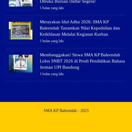
Dibuka Buruan Daftar Segera!
1 bulan yang lalu
Merayakan Idul Adha 2026: SMA KP
Baleendah Tanamkan Nilai Kepedulian dan
Keikhlasan Melalui Kegiatan Kurban
1 bulan yang lalu
Membanggakan! Siswa SMA KP Baleendah
Lolos SNBT 2026 di Prodi Pendidikan Bahasa
Jerman UPI Bandung
1 bulan yang lalu
SMA KP Baleendah - 2025