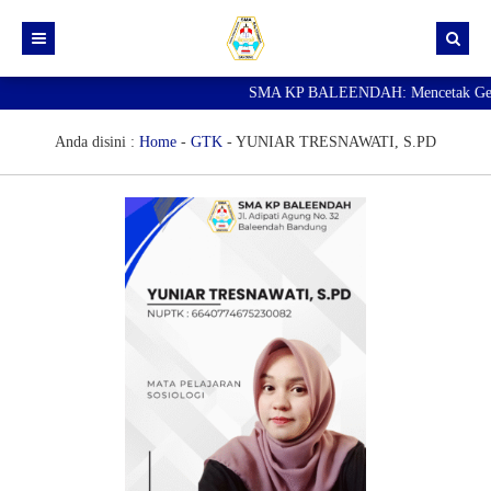
SMA KP BALEENDAH: Mencetak Generas
Beranda
Berita
Anda disini :
Home
-
GTK
-
YUNIAR TRESNAWATI, S.PD
Data Guru
Portal Siswa
SPMB
SNBP