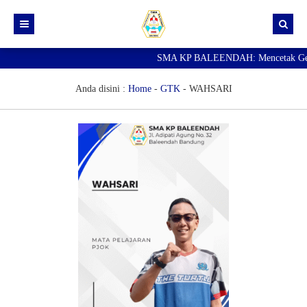
SMA KP BALEENDAH: Mencetak Generas
Beranda
Berita
Anda disini :
Home
-
GTK
-
WAHSARI
Data Guru
Portal Siswa
SPMB
SNBP