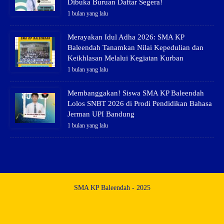
Dibuka Buruan Daftar Segera!
1 bulan yang lalu
Merayakan Idul Adha 2026: SMA KP
Baleendah Tanamkan Nilai Kepedulian dan
Keikhlasan Melalui Kegiatan Kurban
1 bulan yang lalu
Membanggakan! Siswa SMA KP Baleendah
Lolos SNBT 2026 di Prodi Pendidikan Bahasa
Jerman UPI Bandung
1 bulan yang lalu
SMA KP Baleendah - 2025