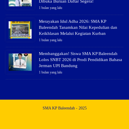
Dibuka Buruan Daftar Segera!
1 bulan yang lalu
Merayakan Idul Adha 2026: SMA KP
Baleendah Tanamkan Nilai Kepedulian dan
Keikhlasan Melalui Kegiatan Kurban
1 bulan yang lalu
Membanggakan! Siswa SMA KP Baleendah
Lolos SNBT 2026 di Prodi Pendidikan Bahasa
Jerman UPI Bandung
1 bulan yang lalu
SMA KP Baleendah - 2025