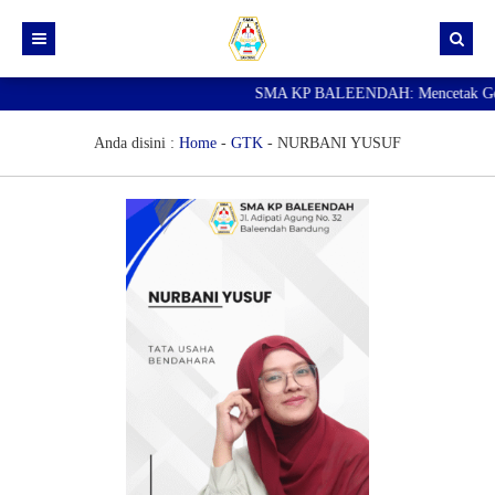
SMA KP BALEENDAH: Mencetak Genera
Beranda
Berita
Anda disini :
Home
-
GTK
-
NURBANI YUSUF
Data Guru
Portal Siswa
SPMB
SNBP