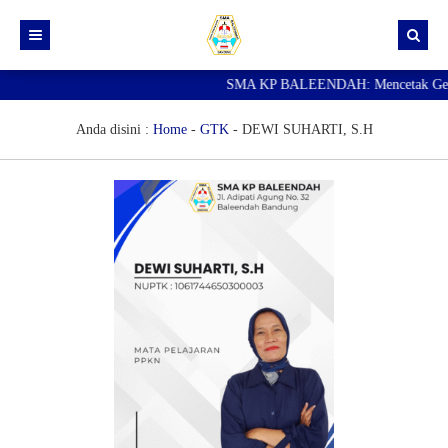
SMA KP BALEENDAH: Mencetak Generas
Beranda
Berita
Anda disini :
Home
-
GTK
-
DEWI SUHARTI, S.H
Data Guru
Portal Siswa
SPMB
SNBP