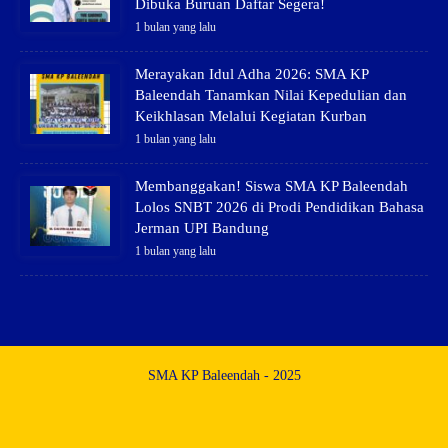
Dibuka Buruan Daftar Segera!
1 bulan yang lalu
Merayakan Idul Adha 2026: SMA KP
Baleendah Tanamkan Nilai Kepedulian dan
Keikhlasan Melalui Kegiatan Kurban
1 bulan yang lalu
Membanggakan! Siswa SMA KP Baleendah
Lolos SNBT 2026 di Prodi Pendidikan Bahasa
Jerman UPI Bandung
1 bulan yang lalu
SMA KP Baleendah - 2025