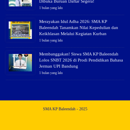
Dibuka Buruan Daftar Segera!
1 bulan yang lalu
Merayakan Idul Adha 2026: SMA KP
Baleendah Tanamkan Nilai Kepedulian dan
Keikhlasan Melalui Kegiatan Kurban
1 bulan yang lalu
Membanggakan! Siswa SMA KP Baleendah
Lolos SNBT 2026 di Prodi Pendidikan Bahasa
Jerman UPI Bandung
1 bulan yang lalu
SMA KP Baleendah - 2025