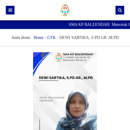
SMA KP BALEENDAH: Mencetak Gener
Beranda
Berita
Anda disini :
Home
-
GTK
-
DEWI SARTIKA, S.PD.GR.,M.PD
Data Guru
Portal Siswa
SPMB
SNBP