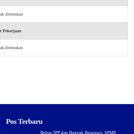
dak ditemukan
t Pekerjaan
dak ditemukan
Pos Terbaru
Bebas SPP dan Banyak Beasiswa, SPMB