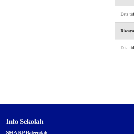
Data ti
Riwaya
Data ti
Info Sekolah
SMA KP Baleendah