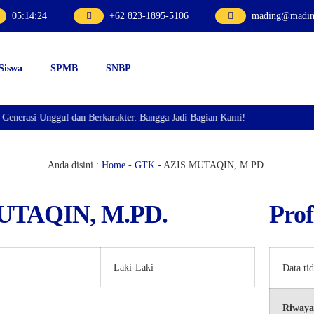
05
:
14
:
24
+62 823-1895-5106
mading@mading
 Siswa
SPMB
SNBP
asi Unggul dan Berkarakter. Bangga Jadi Bagian Kami!
Anda disini :
Home
-
GTK
-
AZIS MUTAQIN, M.PD.
UTAQIN, M.PD.
Prof
Laki-Laki
Data ti
Riwaya