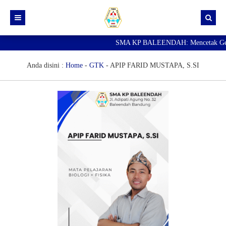
SMA KP BALEENDAH: Mencetak Generas
Beranda
Berita
Anda disini :
Home
-
GTK
-
APIP FARID MUSTAPA, S.SI
Data Guru
Portal Siswa
SPMB
SNBP