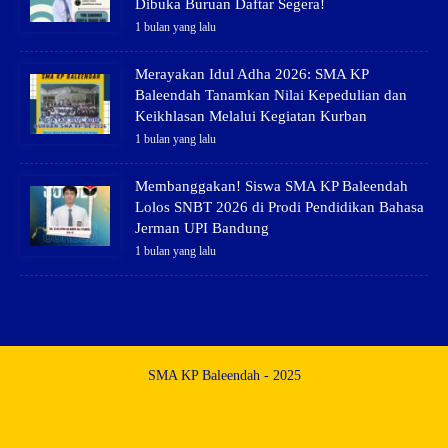
Dibuka Buruan Daftar Segera!
1 bulan yang lalu
Merayakan Idul Adha 2026: SMA KP
Baleendah Tanamkan Nilai Kepedulian dan
Keikhlasan Melalui Kegiatan Kurban
1 bulan yang lalu
Membanggakan! Siswa SMA KP Baleendah
Lolos SNBT 2026 di Prodi Pendidikan Bahasa
Jerman UPI Bandung
1 bulan yang lalu
SMA KP Baleendah - 2025