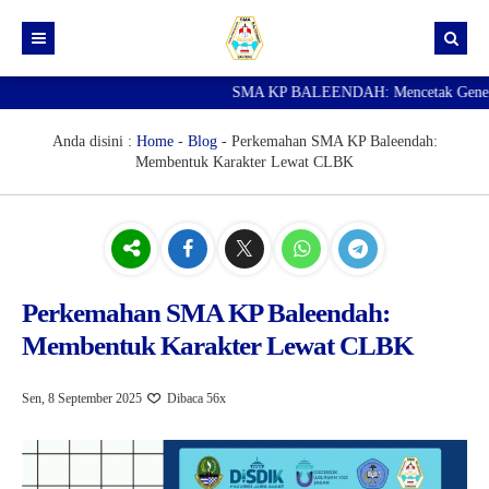
SMA KP BALEENDAH: Mencetak Generasi Un
Beranda
Berita
Anda disini :
Home
-
Blog
-
Perkemahan SMA KP Baleendah:
Membentuk Karakter Lewat CLBK
Data Guru
Portal Siswa
SPMB
SNBP
Perkemahan SMA KP Baleendah:
Membentuk Karakter Lewat CLBK
Sen, 8 September 2025
Dibaca 56x