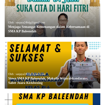
Oleh : sanjaya24bdg@gmail.com
Menjaga Semangat Kemenangan dalam Kebersamaan di
SMA KP Baleendah
Oleh : sanjaya24bdg@gmail.com
Siswa SMA KP Baleendah, Makaila Wijayaiskandarany,
Sabet Juara Kickboxing