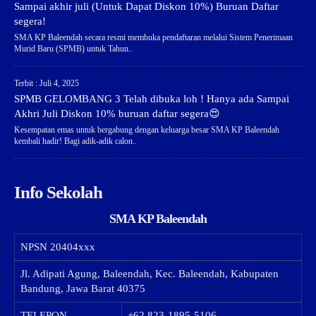
Sampai akhir juli (Untuk Dapat Diskon 10%) Buruan Daftar
segera!
SMA KP Baleendah secara resmi membuka pendaftaran melalui Sistem Penerimaan
Murid Baru (SPMB) untuk Tahun..
Terbit : Juli 4, 2025
SPMB GELOMBANG 3 Telah dibuka loh ! Hanya ada Sampai
Akhri Juli Diskon 10% buruan daftar segera😍
Kesempatan emas untuk bergabung dengan keluarga besar SMA KP Baleendah
kembali hadir! Bagi adik-adik calon..
Info Sekolah
SMA KP Baleendah
NPSN
20404xxx
Jl. Adipati Agung, Baleendah, Kec. Baleendah, Kabupaten
Bandung, Jawa Barat 40375
TELEPON
+62 823-1895-5106