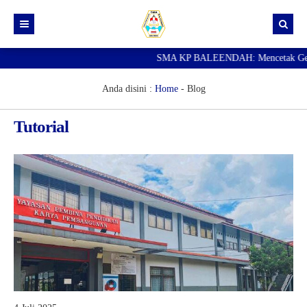
SMA KP BALEENDAH: Mencetak Generas
Beranda
Berita
Anda disini :
Home
-
Blog
Data Guru
Tutorial
Portal Siswa
SPMB
SNBP