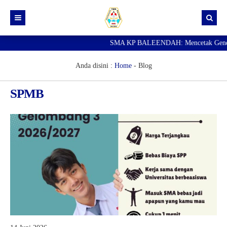
SMA KP BALEENDAH: Mencetak Generasi 
Beranda
Berita
Anda disini :
Home
-
Blog
Data Guru
SPMB
Portal Siswa
SPMB
SNBP