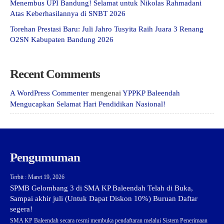
Menembus UPI Bandung! Selamat untuk Nikolas Rahmadani
Atas Keberhasilannya di SNBT 2026
Torehan Prestasi Baru: Juli Jahro Tusyita Raih Juara 3 Renang
O2SN Kabupaten Bandung 2026
Recent Comments
A WordPress Commenter
mengenai
YPPKP Baleendah
Mengucapkan Selamat Hari Pendidikan Nasional!
Pengumuman
Terbit : Maret 19, 2026
SPMB Gelombang 3 di SMA KP Baleendah Telah di Buka,
Sampai akhir juli (Untuk Dapat Diskon 10%) Buruan Daftar
segera!
SMA KP Baleendah secara resmi membuka pendaftaran melalui Sistem Penerimaan