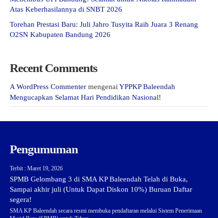
Atas Keberhasilannya di SNBT 2026
Torehan Prestasi Baru: Juli Jahro Tusyita Raih Juara 3 Renang
O2SN Kabupaten Bandung 2026
Recent Comments
A WordPress Commenter
mengenai
YPPKP Baleendah
Mengucapkan Selamat Hari Pendidikan Nasional!
Pengumuman
Terbit : Maret 19, 2026
SPMB Gelombang 3 di SMA KP Baleendah Telah di Buka,
Sampai akhir juli (Untuk Dapat Diskon 10%) Buruan Daftar
segera!
SMA KP Baleendah secara resmi membuka pendaftaran melalui Sistem Penerimaan