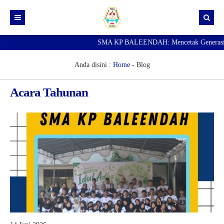
SMA KP BALEENDAH: Mencetak Generasi Ungg
Beranda
Berita
Anda disini :
Home
-
Blog
Data Guru
Acara Tahunan
Portal Siswa
SPMB
SNBP