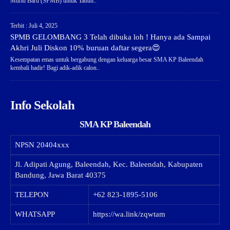
Murid Baru (SPMB) untuk Tahun..
Terbit : Juli 4, 2025
SPMB GELOMBANG 3 Telah dibuka loh ! Hanya ada Sampai
Akhri Juli Diskon 10% buruan daftar segera😍
Kesempatan emas untuk bergabung dengan keluarga besar SMA KP Baleendah
kembali hadir! Bagi adik-adik calon..
Info Sekolah
SMA KP Baleendah
NPSN
20404xxx
Jl. Adipati Agung, Baleendah, Kec. Baleendah, Kabupaten
Bandung, Jawa Barat 40375
TELEPON
+62 823-1895-5106
WHATSAPP
https://wa.link/zqwtam